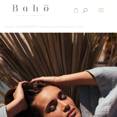
Accueil
/
LOUNGEWEAR
/
Les kimonos
/
Kimono Kori ~ Azur