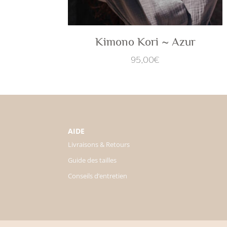
Kimono Kori ~ Azur
95,00
€
AIDE
Livraisons & Retours
Guide des tailles
Conseils d’entretien