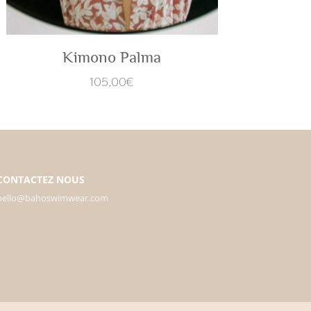
Kimono Palma
105,00
€
CONTACTEZ NOUS
hello@bahoswimwear.com