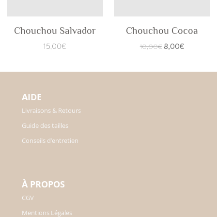
Chouchou Salvador
Chouchou Cocoa
Le
Le
15,00
€
8,00
€
10,00
€
prix
prix
initial
actuel
était :
est :
AIDE
10,00€.
8,00€.
Livraisons & Retours
Guide des tailles
Conseils d’entretien
À PROPOS
CGV
Mentions Légales