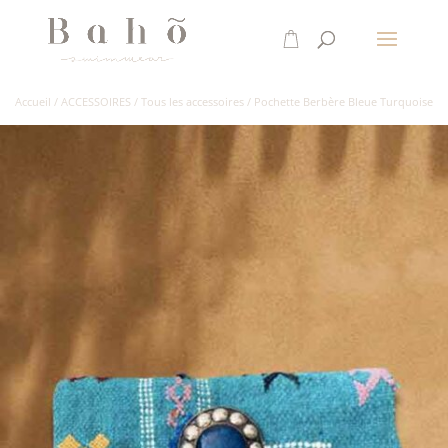
Accueil
/
ACCESSOIRES
/
Tous les accessoires
/
Pochette Berbère Bleue Turquoise