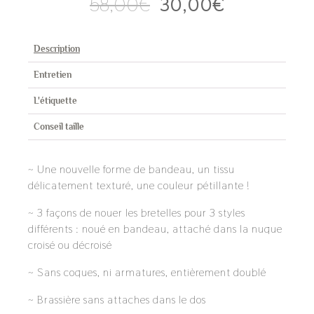
Le
Le
58,00
€
30,00
€
prix
prix
initial
actuel
était :
est :
Description
58,00€.
30,00€.
Entretien
L'étiquette
Conseil taille
~ Une nouvelle forme de bandeau, un tissu
délicatement texturé, une couleur pétillante !
~ 3 façons de nouer les bretelles pour 3 styles
différents : noué en bandeau, attaché dans la nuque
croisé ou décroisé
~ Sans coques, ni armatures, entièrement doublé
~ Brassière sans attaches dans le dos