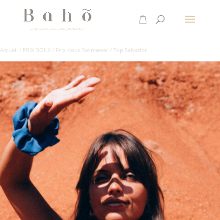
Accueil
/
PRIX DOUX
/
Prix doux Swimwear
/
Top Salvador