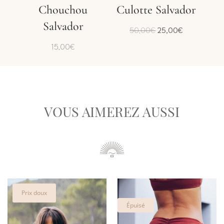
Chouchou
Culotte Salvador
Salvador
Le
Le
50,00
€
25,00
€
prix
prix
15,00
€
initial
actuel
était :
est :
50,00€.
25,00€.
VOUS AIMEREZ AUSSI
Prix doux
Épuisé