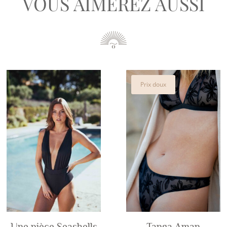
VOUS AIMEREZ AUSSI
Prix doux
Une pièce Seashells
Tanga Aman