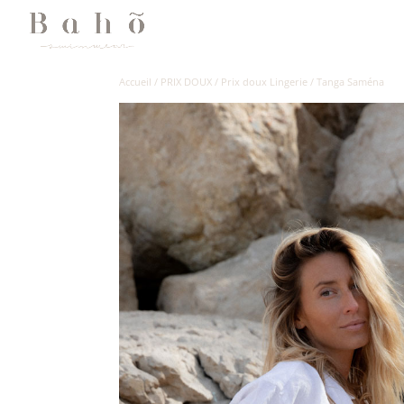
Accueil
/
PRIX DOUX
/
Prix doux Lingerie
/
Tanga Saména