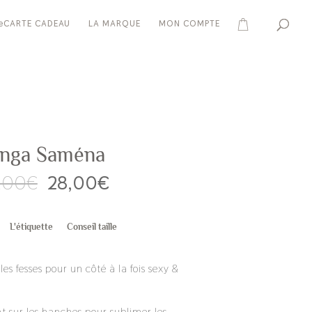
eCARTE CADEAU
LA MARQUE
MON COMPTE
anga Saména
Le
Le
,00
€
28,00
€
prix
prix
initial
actuel
était :
est :
L'étiquette
Conseil taille
30,00€.
28,00€.
es fesses pour un côté à la fois sexy &
nt sur les hanches pour sublimer les