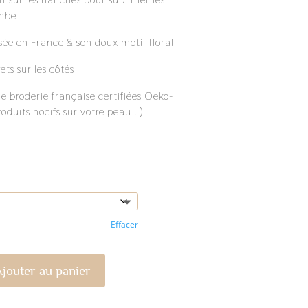
ambe
ssée en France & son doux motif floral
rets sur les côtés
e broderie française certifiées Oeko-
oduits nocifs sur votre peau ! )
Effacer
jouter au panier