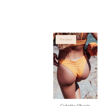
Prix doux
Culotte Ohasis