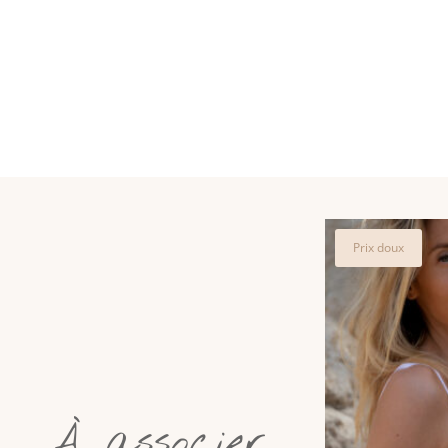
Vous aimere
Prix doux
À associer