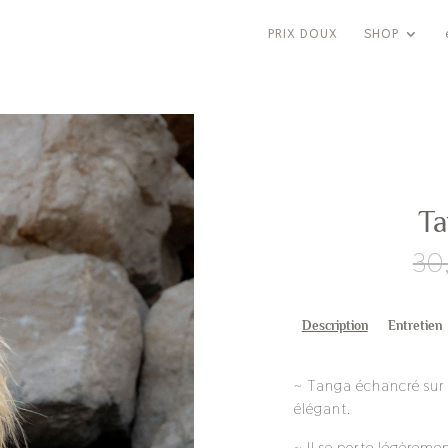
PRIX DOUX
SHOP
T
30
Description
Entretien
~ Tanga échancré sur l
élégant.
~ Il se porte légèreme