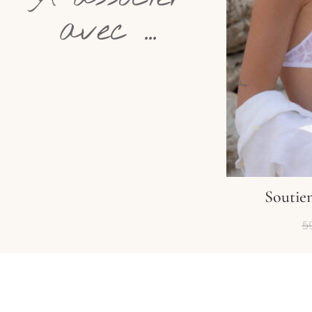
avec ...
Soutie
5