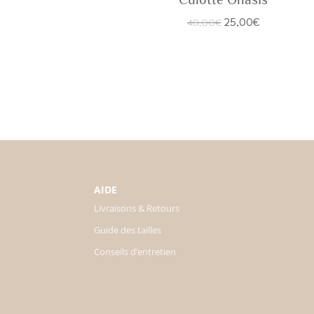
Le
Le
25,00
€
40,00
€
prix
prix
initial
actuel
était :
est :
40,00€.
25,00€.
AIDE
Livraisons & Retours
Guide des tailles
Conseils d’entretien