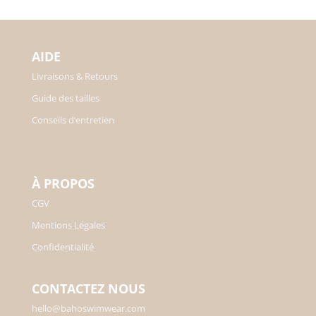
initial
actuel
était :
est :
110,00€.
55,00€.
AIDE
Livraisons & Retours
Guide des tailles
Conseils d’entretien
À PROPOS
CGV
Mentions Légales
Confidentialité
CONTACTEZ NOUS
hello@bahoswimwear.com