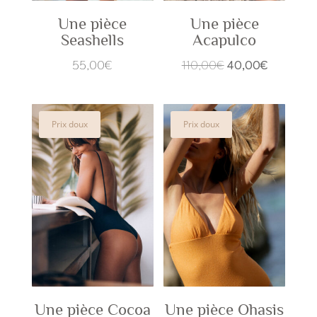
Une pièce
Une pièce
Seashells
Acapulco
Le
Le
55,00
€
110,00
€
40,00
€
prix
prix
initial
actuel
était :
est :
Prix doux
Prix doux
110,00€.
40,00€.
Une pièce Cocoa
Une pièce Ohasis