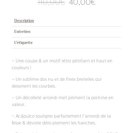
Le
Le
110,00
€
40,00
€
prix
prix
initial
actuel
était :
est :
Description
110,00€.
40,00€.
Entretien
L'étiquette
~ Une coupe & un motif rétro pétillant et haut en
couleurs !
~ Un sublime dos nu et de fines bretelles qui
dessinent les courbes.
~ Un décolleté arrondi met joliment la poitrine en
valeur.
~ Acãpulco souligne parfaitement l’arrondi de la
fesse & dévoile délicatement les hanches.