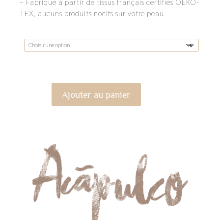
~ Fabriqué à partir de tissus français certifiés OEKO-
TEX, aucuns produits nocifs sur votre peau.
Taille
Ajouter au panier