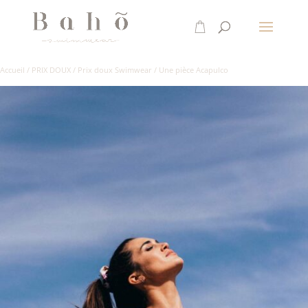
Accueil
/
PRIX DOUX
/
Prix doux Swimwear
/
Une pièce Acapulco