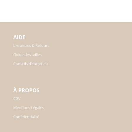
initial
actuel
était :
est :
45,00€.
28,00€.
AIDE
Livraisons & Retours
Guide des tailles
Conseils d’entretien
À PROPOS
CGV
Mentions Légales
Confidentialité