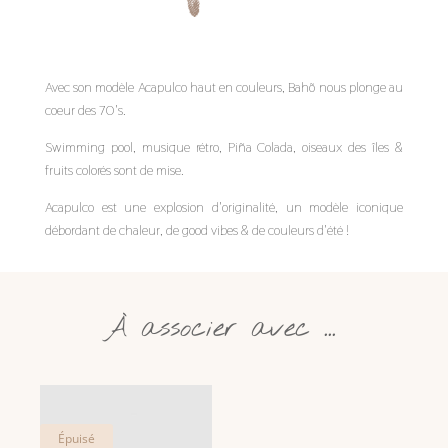
Avec son modèle Acapulco haut en couleurs, Bahõ nous plonge au
coeur des 70's.
Swimming pool, musique rétro, Piña Colada, oiseaux des îles &
fruits colorés sont de mise.
Acapulco est une explosion d'originalité, un modèle iconique
débordant de chaleur, de good vibes & de couleurs d'été !
À associer avec ...
Vous aimerez peut-être aussi…
Épuisé