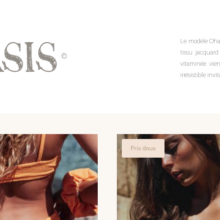
Le modèle Ohas
tissu jacquard
vitaminée vien
irrésistible inv
z peut-être aussi…
Prix doux