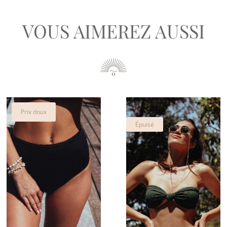
était :
est :
était :
40,00€.
25,00€.
45,00€
VOUS AIMEREZ AUSSI
Prix doux
Épuisé