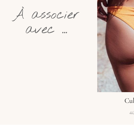
À associer
avec ...
Cul
4