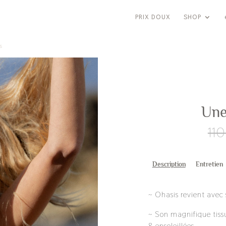
PRIX DOUX
SHOP
s
Une
11
Description
Entretien
~ Ohasis revient avec
~ Son magnifique tissu
& ensoleillées