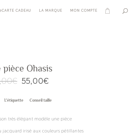
eCARTE CADEAU
LA MARQUE
MON COMPTE
 pièce Ohasis
Le
Le
0,00
€
55,00
€
prix
prix
initial
actuel
était :
est :
L'étiquette
Conseil taille
110,00€.
55,00€.
 son très élégant modèle une pièce
 jacquard irisé aux couleurs pétillantes