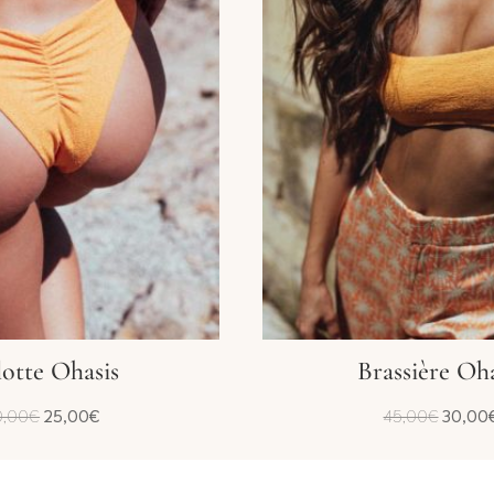
otte Ohasis
Brassière Oha
Le
Le
Le
0,00
€
25,00
€
45,00
€
30,00
prix
prix
prix
initial
actuel
initial