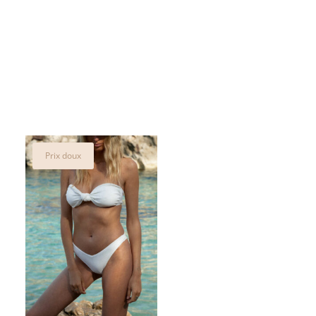
est :
était :
est :
.
30,00€.
15,00€.
8,00€.
Prix doux