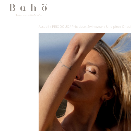
Accueil
/
PRIX DOUX
/
Prix doux Swimwear
/
Une pièce Ohasi