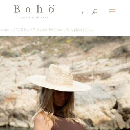
Accueil
/
PRIX DOUX
/
Prix doux Swimwear
/
Une pièce Sumba