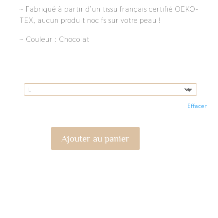
~ Fabriqué à partir d’un tissu français certifié OEKO-
TEX, aucun produit nocifs sur votre peau !
~ Couleur : Chocolat
Taille
Effacer
Ajouter au panier