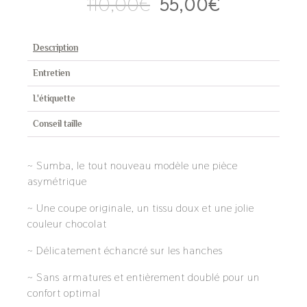
Le
Le
110,00
€
55,00
€
prix
prix
initial
actuel
était :
est :
Description
110,00€.
55,00€.
Entretien
L'étiquette
Conseil taille
~ Sumba, le tout nouveau modèle une pièce
asymétrique
~ Une coupe originale, un tissu doux et une jolie
couleur chocolat
~ Délicatement échancré sur les hanches
~ Sans armatures et entièrement doublé pour un
confort optimal